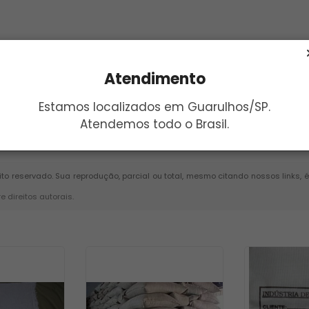
Atendimento
Estamos localizados em Guarulhos/SP.
Atendemos todo o Brasil.
Enviar
eito reservado. Sua reprodução, parcial ou total, mesmo citando nossos links, 
re direitos autorais
.