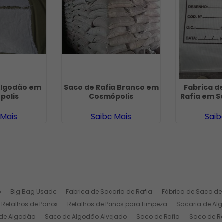
Algodão em
Saco de Rafia Branco em
Fabrica d
polis
Cosmópolis
Rafia em 
 Mais
Saiba Mais
Saib
o
Big Bag Usado
Fabrica de Sacaria de Rafia
Fábrica de Saco de
Retalhos de Panos
Retalhos de Panos para Limpeza
Sacaria de Al
de Algodão
Saco de Algodão Alvejado
Saco de Rafia
Saco de Ra