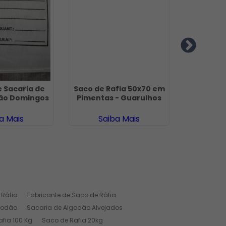
e Sacaria de
Saco de Rafia 50x70 em
Saco de 
São Domingos
Pimentas - Guarulhos
I
a Mais
Saiba Mais
Sa
 Ráfia
Fabricante de Saco de Ráfia
godão
Sacaria de Algodão Alvejados
fia 100 Kg
Saco de Rafia 20kg