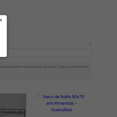
é proibida sem a autorização do autor. Plágio é crime e está