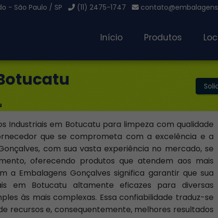
o - São Paulo / SP
(11) 2475-1747
contato@embalagensg
Início
Produtos
Loc
 Botucatu
Sol
u
 Industriais em Botucatu para limpeza com qualidade
 fornecedor que se comprometa com a excelência e a
 Gonçalves, com sua vasta experiência no mercado, se
mento, oferecendo produtos que atendem aos mais
om a Embalagens Gonçalves significa garantir que sua
is em Botucatu altamente eficazes para diversas
ples às mais complexas. Essa confiabilidade traduz-se
 de recursos e, consequentemente, melhores resultados