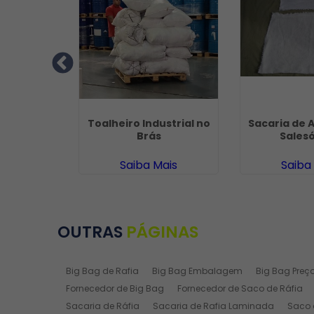
a Novo em
Toalheiro Industrial no
Sacaria de 
i
Brás
Salesó
ais
Saiba Mais
Saiba
OUTRAS
PÁGINAS
Big Bag de Rafia
Big Bag Embalagem
Big Bag Preç
Fornecedor de Big Bag
Fornecedor de Saco de Ráfia
Sacaria de Ráfia
Sacaria de Rafia Laminada
Saco 