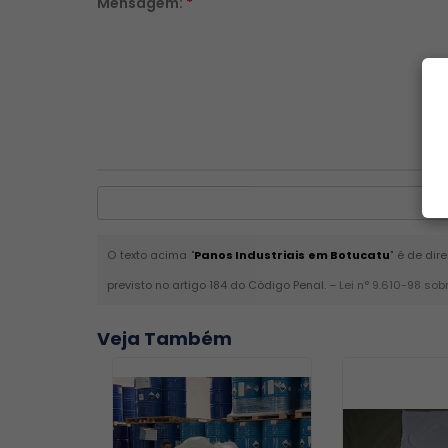
Mensagem:
*
O texto acima "
Panos Industriais em Botucatu
" é de dir
previsto no artigo 184 do Código Penal. –
Lei n° 9.610-98 sob
Veja Também