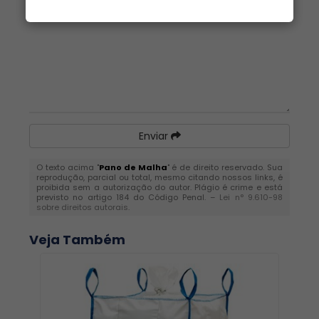
Enviar
O texto acima "
Pano de Malha
" é de direito reservado. Sua
reprodução, parcial ou total, mesmo citando nossos links, é
proibida sem a autorização do autor. Plágio é crime e está
previsto no artigo 184 do Código Penal. –
Lei n° 9.610-98
sobre direitos autorais
.
Veja Também