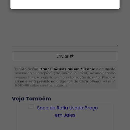
Enviar
O texto acima "
Panos Industriais em Suzano
" é de direito
reservado. Sua reprodução, parcial ou total, mesmo citando
nossos links, é proibida sem a autorização do autor. Plágio é
crime e está previsto no artigo 184 do Código Penal. –
Lei n°
9.610-98 sobre direitos autorais
.
Veja Também