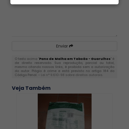
Enviar
O texto acima "
Pano de Malha em Taboão - Guarulhos
" é
de direito reservado. Sua reprodução, parcial ou total,
mesmo citando nossos links, é proibida sem a autorização
do autor. Plágio é crime e está previsto no artigo 184 do
Código Penal. –
Lei n° 9.610-98 sobre direitos autorais
.
Veja Também