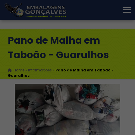
Pano de Malha em
Taboão - Guarulhos
Home
»
Informações
»
Pano de Malha em Taboão -
Guarulhos