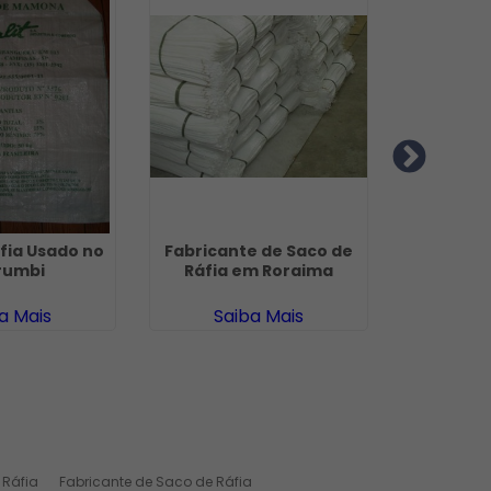
fia Usado no
Fabricante de Saco de
Saco 
rumbi
Ráfia em Roraima
M
a Mais
Saiba Mais
Sa
 Ráfia
Fabricante de Saco de Ráfia