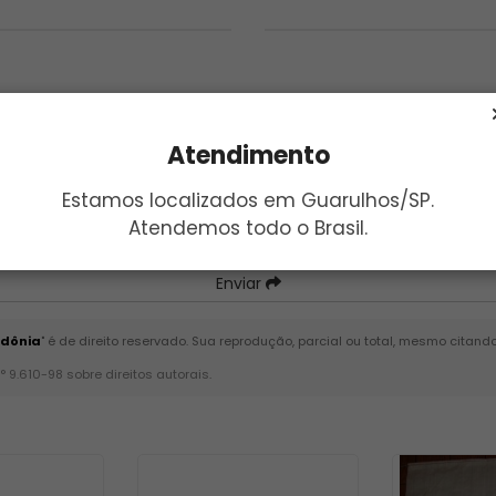
Atendimento
Estamos localizados em Guarulhos/SP.
Atendemos todo o Brasil.
Enviar
ndônia
" é de direito reservado. Sua reprodução, parcial ou total, mesmo citand
n° 9.610-98 sobre direitos autorais
.