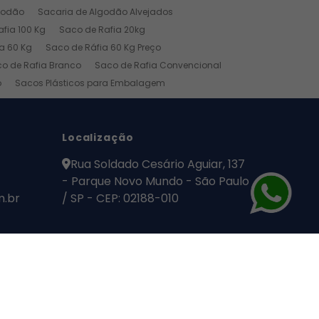
godão
Sacaria de Algodão Alvejados
fia 100 Kg
Saco de Rafia 20kg
a 60 Kg
Saco de Ráfia 60 Kg Preço
o de Rafia Branco
Saco de Rafia Convencional
o
Sacos Plásticos para Embalagem
ial
Pano Industrial
Pano de Limpeza
Localização
Rua Soldado Cesário Aguiar, 137
- Parque Novo Mundo - São Paulo
m.br
/ SP - CEP: 02188-010