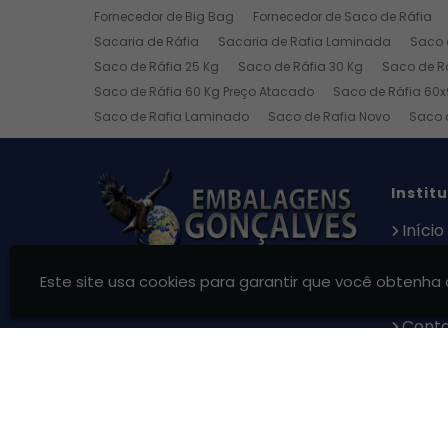
Fornecedor de Big Bag
Fornecedor de Saco de Ráfia
Sacaria de Ráfia
Sacaria de Rafia Laminada
Saco 
Saco de Ráfia 25 Kg
Saco de Ráfia 30 Kg
Saco de R
Saco de Ráfia 60 Kg Preço Atacado
Saco de Ráfia 60x
Saco de Rafia Laminado
Saco de Rafia Novo
Saco 
Toalheiro Industrial
Pano de Moletom
Pano de Malh
Pano para Limpeza Industrial
Instit
Início
Produ
Local
Este site usa cookies para garantir que você obtenha 
Blog
Cont
Infor
Gonçalves Embalagens Ltda - Sacarias, Big Bags e R