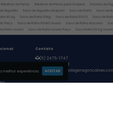
Retalhos de Panos
Retalhos de Panos para Limpeza
Sacaria de Al
de Algodão
Saco de Algodão Alvejado
Saco de Rafia
Saco de Ra
afia 40 Kg
Saco de Rafia 50kg
Saco de Rafia 50x70
Saco de Rafi
90 Preço
Saco de Ráfia 60x90 Usado
Saco de Ráfia Atacado
Sac
de Ráfia Usado
Saco de Rafia Usado Preço
Saco Rafia 50 Kg Usad
a
Pano Branco
Panos Industriais
Toalha Industrial
Trapo Industr
ucional
Contato
(11) 2475-1747
tos
(11) 98329-9263
ização
contato@embalagensgoncalves.co
a melhor experiência.
ACEITAR
ato
mações
etalhos