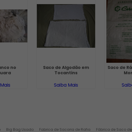
anco no
Saco de Algodão em
Saco de Rá
uara
Tocantins
Mo
 Mais
Saiba Mais
Saib
o
Big Bag Usado
Fabrica de Sacaria de Rafia
Fábrica de Saco de