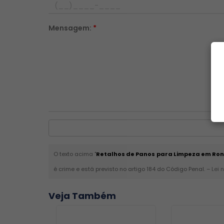
Mensagem:
*
O texto acima "
Retalhos de Panos para Limpeza em Ro
é crime e está previsto no artigo 184 do Código Penal. –
Lei 
Veja Também