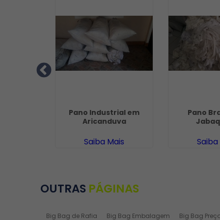
Ráfia em
Pano Industrial em
Pano Br
arulhos
Aricanduva
Jabaq
ais
Saiba Mais
Saiba
OUTRAS
PÁGINAS
Big Bag de Rafia
Big Bag Embalagem
Big Bag Preç