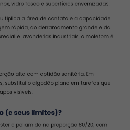
ox, vidro fosco e superfícies envernizadas.
tiplica a área de contato e a capacidade
cagem rápida, do derramamento grande e da
dial e lavanderias industriais, o moletom é
rção alta com aptidão sanitária. Em
ios, substitui o algodão plano em tarefas que
os visíveis.
o (e seus limites)?
iéster e poliamida na proporção 80/20, com