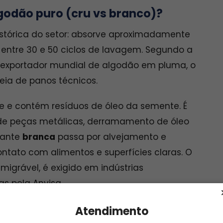
lgodão puro (cru vs branco)?
istórica do setor: absorve aproximadamente
 entre 30 e 50 ciclos de lavagem. Segundo a
or exportador mundial de algodão em pluma, o
ia de panos técnicos.
 e contém resíduos de óleo da semente. É
 de peças metálicas, derramamento de óleo
riante
branca
passa por alvejamento e
ntato com alimentos e superfícies claras. O
migrável, é exigido em indústrias
as pela Anvisa.
Atendimento
demais?