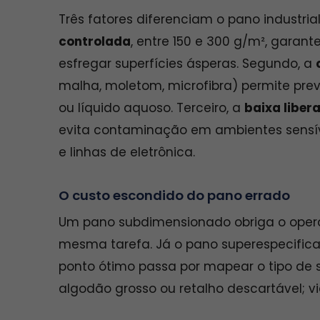
Três fatores diferenciam o pano industria
controlada
, entre 150 e 300 g/m², garan
esfregar superfícies ásperas. Segundo, a
malha, moletom, microfibra) permite pre
ou líquido aquoso. Terceiro, a
baixa liber
evita contaminação em ambientes sensíve
e linhas de eletrônica.
O custo escondido do pano errado
Um pano subdimensionado obriga o opera
mesma tarefa. Já o pano superespecific
ponto ótimo passa por mapear o tipo de 
algodão grosso ou retalho descartável; vi