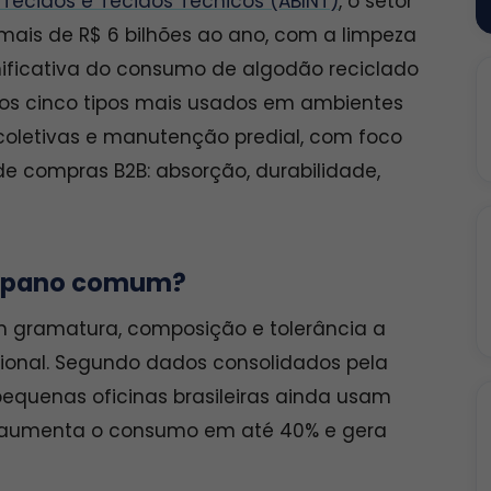
 Tecidos e Tecidos Técnicos (ABINT)
, o setor
mais de R$ 6 bilhões ao ano, com a limpeza
nificativa do consumo de algodão reciclado
a os cinco tipos mais usados em ambientes
s coletivas e manutenção predial, com foco
e compras B2B: absorção, durabilidade,
 é pano comum?
om gramatura, composição e tolerância a
sional. Segundo dados consolidados pela
pequenas oficinas brasileiras ainda usam
e aumenta o consumo em até 40% e gera