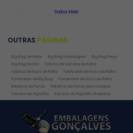
Saiba Mais
OUTRAS
PÁGINAS
Big Bag de Rafia
Big Bag Embalagem
Big Bag Preço
Big Bag Usado
Fabrica de Sacaria de Rafia
Fábrica de Saco de Ráfia
Fabricante de Saco de Ráfia
Fornecedor de Big Bag
Fornecedor de Saco de Ráfia
Retalhos de Panos
Retalhos de Panos para Limpeza
Sacaria de Algodão
Sacaria de Algodão Alvejados
Sacaria de Ráfia
Sacaria de Rafia Laminada
Saco de Algodão
Saco de Algodão Alvejado
Saco de Rafia
Saco de Rafia 100 Kg
Saco de Rafia 20kg
Saco de Ráfia 25 Kg
Saco de Ráfia 30 Kg
Saco de Rafia 40 Kg