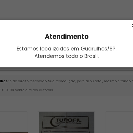
Atendimento
Estamos localizados em Guarulhos/SP.
Atendemos todo o Brasil.
Enviar
ulhos
" é de direito reservado. Sua reprodução, parcial ou total, mesmo citando 
 9.610-98 sobre direitos autorais
.