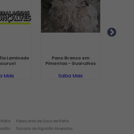
fia Laminado
Pano Branco em
Big Bag
ucuruvi
Pimentas - Guarulhos
Tr
a Mais
Saiba Mais
Sa
 Ráfia
Fabricante de Saco de Ráfia
godão
Sacaria de Algodão Alvejados