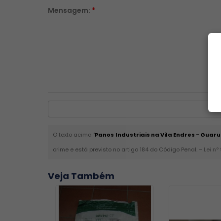
Mensagem:
*
O texto acima "
Panos Industriais na Vila Endres - Guar
crime e está previsto no artigo 184 do Código Penal. –
Lei n°
Veja Também