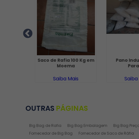
lha em
Saco de Rafia 100 Kg em
Pano Indu
aulista
Moema
Para
ais
Saiba Mais
Saiba
OUTRAS
PÁGINAS
Big Bag de Rafia
Big Bag Embalagem
Big Bag Preç
Fornecedor de Big Bag
Fornecedor de Saco de Ráfia