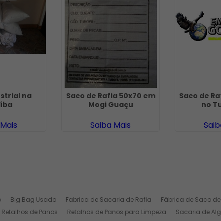
strial na
Saco de Rafia 50x70 em
Saco de Ra
íba
Mogi Guaçu
no T
 Mais
Saiba Mais
Saib
o
Big Bag Usado
Fabrica de Sacaria de Rafia
Fábrica de Saco de
Retalhos de Panos
Retalhos de Panos para Limpeza
Sacaria de Al