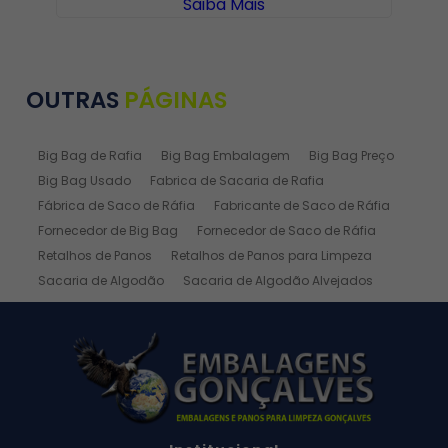
Saiba Mais
OUTRAS
PÁGINAS
Big Bag de Rafia
Big Bag Embalagem
Big Bag Preço
Big Bag Usado
Fabrica de Sacaria de Rafia
Fábrica de Saco de Ráfia
Fabricante de Saco de Ráfia
Fornecedor de Big Bag
Fornecedor de Saco de Ráfia
Retalhos de Panos
Retalhos de Panos para Limpeza
Sacaria de Algodão
Sacaria de Algodão Alvejados
Sacaria de Ráfia
Sacaria de Rafia Laminada
Saco de Algodão
Saco de Algodão Alvejado
Saco de Rafia
Saco de Rafia 100 Kg
Saco de Rafia 20kg
Saco de Ráfia 25 Kg
Saco de Ráfia 30 Kg
Saco de Rafia 40 Kg
Saco de Rafia 50kg
Saco de Rafia 50x70