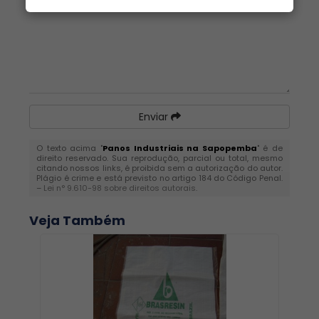
Enviar
O texto acima "
Panos Industriais na Sapopemba
" é de
direito reservado. Sua reprodução, parcial ou total, mesmo
citando nossos links, é proibida sem a autorização do autor.
Plágio é crime e está previsto no artigo 184 do Código Penal.
–
Lei n° 9.610-98 sobre direitos autorais
.
Veja Também