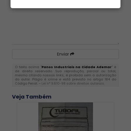
Enviar
O texto acima "
Panos Industriais na Cidade Ademar
" é
de direito reservado. Sua reprodução, parcial ou total,
mesmo citando nossos links, é proibida sem a autorização
do autor. Plágio é crime e está previsto no artigo 184 do
Código Penal. –
Lei n° 9.610-98 sobre direitos autorais
.
Veja Também