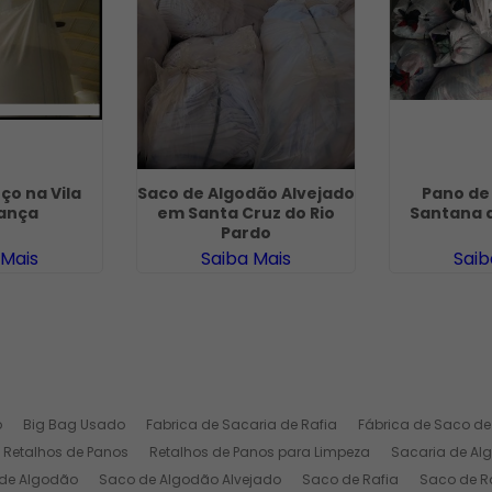
ço na Vila
Saco de Algodão Alvejado
Pano de
ança
em Santa Cruz do Rio
Santana 
Pardo
 Mais
Saiba Mais
Saib
o
Big Bag Usado
Fabrica de Sacaria de Rafia
Fábrica de Saco de
Retalhos de Panos
Retalhos de Panos para Limpeza
Sacaria de Al
de Algodão
Saco de Algodão Alvejado
Saco de Rafia
Saco de Ra