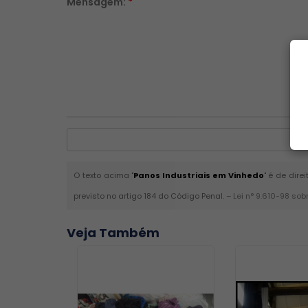
Mensagem:
*
O texto acima "
Panos Industriais em Vinhedo
" é de dire
previsto no artigo 184 do Código Penal. –
Lei n° 9.610-98 sob
Veja Também