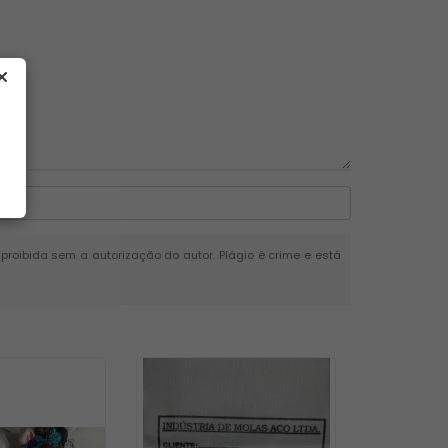
é proibida sem a autorização do autor. Plágio é crime e está