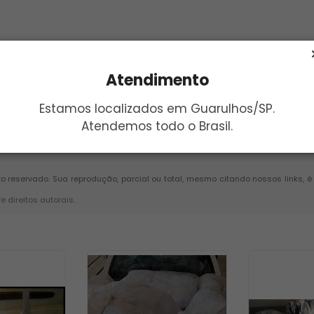
Atendimento
Estamos localizados em Guarulhos/SP.
Atendemos todo o Brasil.
Enviar
ito reservado. Sua reprodução, parcial ou total, mesmo citando nossos links, 
re direitos autorais
.