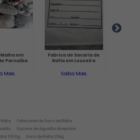
 Malha em
Fabrica de Sacaria de
Retalhos
de Parnaíba
Rafia em Louveira
Limpeza
a Mais
Saiba Mais
Sa
 Ráfia
Fabricante de Saco de Ráfia
godão
Sacaria de Algodão Alvejados
fia 100 Kg
Saco de Rafia 20kg