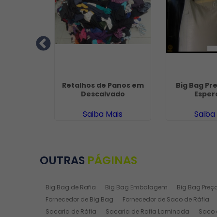
lgodão em
Retalhos de Panos em
Big Bag Pre
 Rio Pardo
Descalvado
Esper
ais
Saiba Mais
Saiba
OUTRAS
PÁGINAS
Big Bag de Rafia
Big Bag Embalagem
Big Bag Preç
Fornecedor de Big Bag
Fornecedor de Saco de Ráfia
Sacaria de Ráfia
Sacaria de Rafia Laminada
Saco 