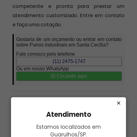
competente e pronta para prestar um
atendimento customizado. Entre em contato
e faça uma cotação.
Gostaria de um orçamento ou entrar em contato
sobre Panos Industriais em Santa Cecília?
Fale conosco pelo telefone
(11) 2475-1747
Ou em nosso WhatsApp
Clicando aqui
Nome:
*
Email:
*
Atendimento
Telefone:
*
Assunto:
*
Estamos localizados em
Guarulhos/SP.