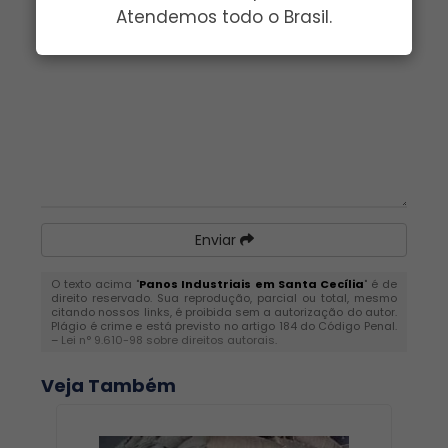
Atendemos todo o Brasil.
Mensagem:
*
Enviar
O texto acima "
Panos Industriais em Santa Cecília
" é de
direito reservado. Sua reprodução, parcial ou total, mesmo
citando nossos links, é proibida sem a autorização do autor.
Plágio é crime e está previsto no artigo 184 do Código Penal.
–
Lei n° 9.610-98 sobre direitos autorais
.
Veja Também