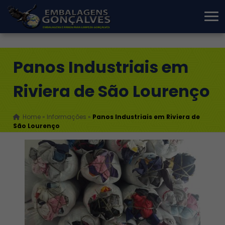
Panos Industriais em
Riviera de São Lourenço
Home
»
Informações
»
Panos Industriais em Riviera de
São Lourenço