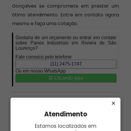
Gonçalves se compromete em prestar um
ótimo atendimento. Entre em contato agora
mesmo e faça uma cotação.
Gostaria de um orçamento ou entrar em contato
sobre Panos Industriais em Riviera de São
Lourenço?
Fale conosco pelo telefone
(11) 2475-1747
Ou em nosso WhatsApp
Clicando aqui
Nome:
*
Email:
*
Atendimento
Telefone:
*
Assunto:
*
Estamos localizados em