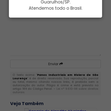
Guarulhos/SP.
Atendemos todo o Brasil.
Mensagem:
*
Enviar
O texto acima "
Panos Industriais em Riviera de São
Lourenço
" é de direito reservado. Sua reprodução, parcial
ou total, mesmo citando nossos links, é proibida sem a
autorização do autor. Plágio é crime e está previsto no
artigo 184 do Código Penal. –
Lei n° 9.610-98 sobre direitos
autorais
.
Veja Também