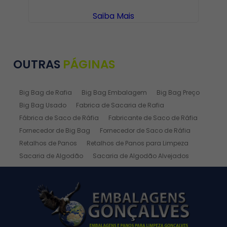
Saiba Mais
OUTRAS
PÁGINAS
Big Bag de Rafia
Big Bag Embalagem
Big Bag Preço
Big Bag Usado
Fabrica de Sacaria de Rafia
Fábrica de Saco de Ráfia
Fabricante de Saco de Ráfia
Fornecedor de Big Bag
Fornecedor de Saco de Ráfia
Retalhos de Panos
Retalhos de Panos para Limpeza
Sacaria de Algodão
Sacaria de Algodão Alvejados
Sacaria de Ráfia
Sacaria de Rafia Laminada
Saco de Algodão
Saco de Algodão Alvejado
Saco de Rafia
Saco de Rafia 100 Kg
Saco de Rafia 20kg
Saco de Ráfia 25 Kg
Saco de Ráfia 30 Kg
Saco de Rafia 40 Kg