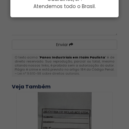
Atendemos todo o Brasil.
Enviar
O texto acima "
Panos Industriais em Itaim Paulista
" é de
direito reservado. Sua reprodução, parcial ou total, mesmo
citando nossos links, é proibida sem a autorização do autor.
Plágio é crime e está previsto no artigo 184 do Código Penal.
–
Lei n° 9.610-98 sobre direitos autorais
.
Veja Também