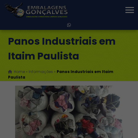
Panos Industriais em
Itaim Paulista
Home
»
Informações
»
Panos Industriais em Itaim
Paulista