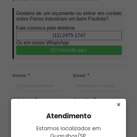
Gostaria de um orçamento ou entrar em contato
sobre Panos Industriais em Itaim Paulista?
Fale conosco pelo telefone
(11) 2475-1747
Ou em nosso WhatsApp
Clicando aqui
Nome:
*
Email:
*
Telefone:
*
Assunto:
*
Atendimento
Mensagem:
*
Estamos localizados em
Guarulhos/SP.