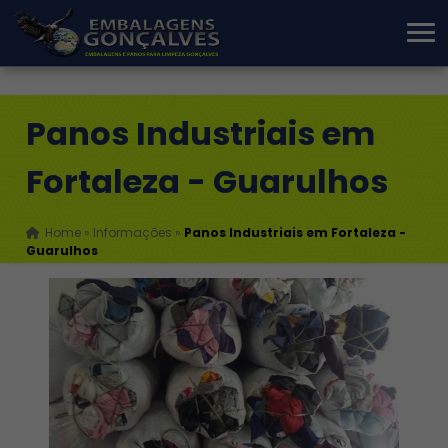
Panos Industriais em
Fortaleza - Guarulhos
Home
»
Informações
»
Panos Industriais em Fortaleza -
Guarulhos