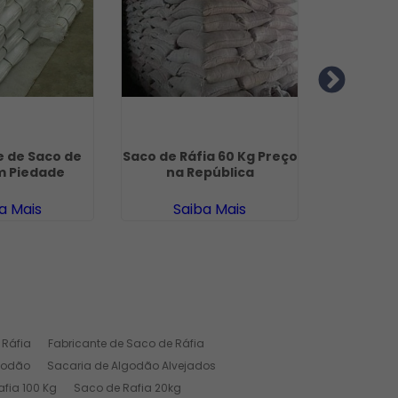
e de Saco de
Saco de Ráfia 60 Kg Preço
Pano I
m Piedade
na República
Gua
a Mais
Saiba Mais
Sa
 Ráfia
Fabricante de Saco de Ráfia
godão
Sacaria de Algodão Alvejados
fia 100 Kg
Saco de Rafia 20kg