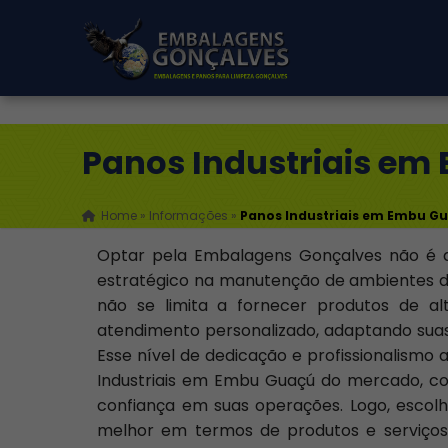
Rua Soldado Cesário Aguiar, 137 -
Parque Novo Mundo - São Paulo / SP
(11) 2475-1747
contato@embalagensgoncalves.com.br
Panos Industriais e
Home
»
Informações
»
Panos Industriais em Embu G
Optar pela Embalagens Gonçalves não é 
estratégico na manutenção de ambientes d
não se limita a fornecer produtos de 
atendimento personalizado, adaptando suas 
Esse nível de dedicação e profissionalismo
Industriais em Embu Guaçú do mercado, con
confiança em suas operações. Logo, escol
melhor em termos de produtos e serviços