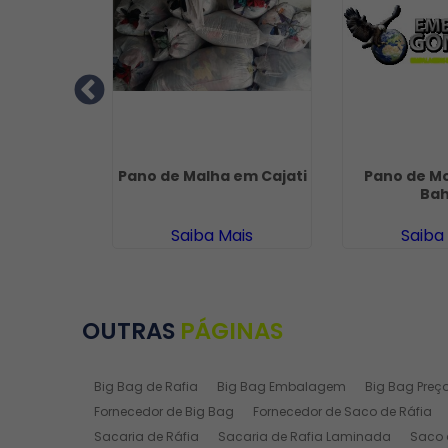
 Rafia
Pano de Malha em Cajati
Pano de M
Mogi Guaçu
Bah
ais
Saiba Mais
Saiba
OUTRAS
PÁGINAS
Big Bag de Rafia
Big Bag Embalagem
Big Bag Preç
Fornecedor de Big Bag
Fornecedor de Saco de Ráfia
Sacaria de Ráfia
Sacaria de Rafia Laminada
Saco 