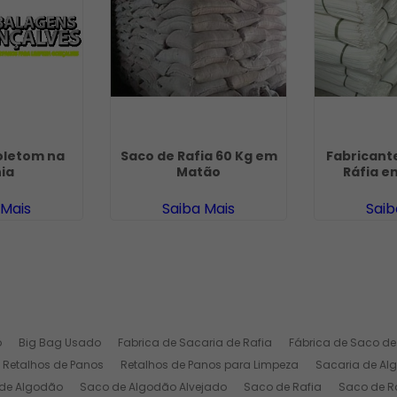
oletom na
Saco de Rafia 60 Kg em
Fabricant
ia
Matão
Ráfia e
 Mais
Saiba Mais
Saib
o
Big Bag Usado
Fabrica de Sacaria de Rafia
Fábrica de Saco de
Retalhos de Panos
Retalhos de Panos para Limpeza
Sacaria de Al
de Algodão
Saco de Algodão Alvejado
Saco de Rafia
Saco de Ra