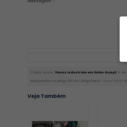
Mensagem:
*
O texto acima "
Panos Industriais em Embu Guaçú
" é de
está previsto no artigo 184 do Código Penal. –
Lei n° 9.610-9
Veja Também