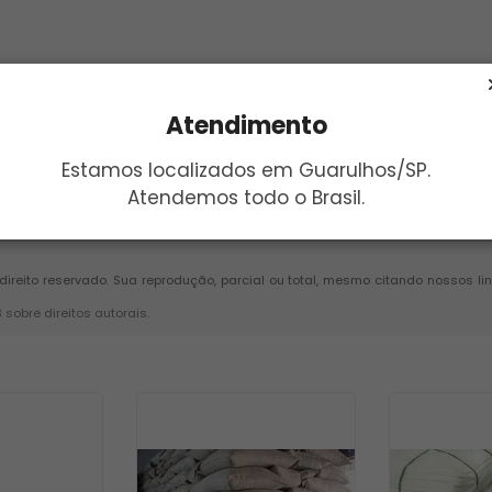
Atendimento
Estamos localizados em Guarulhos/SP.
Atendemos todo o Brasil.
Enviar
 direito reservado. Sua reprodução, parcial ou total, mesmo citando nossos li
8 sobre direitos autorais
.