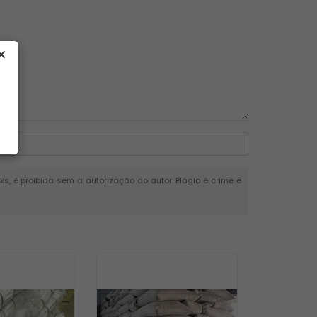
nks, é proibida sem a autorização do autor. Plágio é crime e