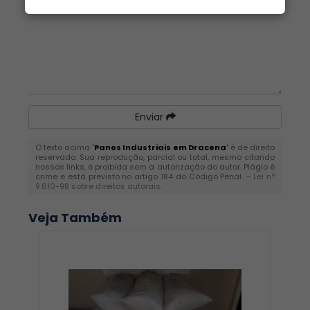
Enviar
O texto acima "
Panos Industriais em Dracena
" é de direito
reservado. Sua reprodução, parcial ou total, mesmo citando
nossos links, é proibida sem a autorização do autor. Plágio é
crime e está previsto no artigo 184 do Código Penal. –
Lei n°
9.610-98 sobre direitos autorais
.
Veja Também