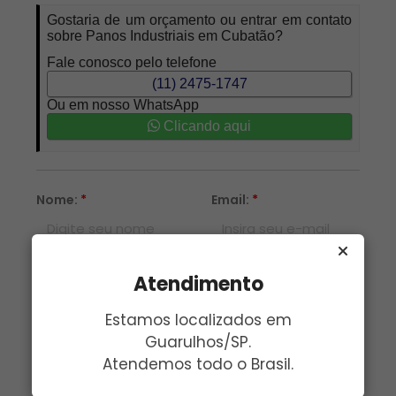
Gostaria de um orçamento ou entrar em contato
sobre Panos Industriais em Cubatão?
Fale conosco pelo telefone
(11) 2475-1747
Ou em nosso WhatsApp
Clicando aqui
Nome:
*
Email:
*
Telefone:
*
Assunto:
*
Atendimento
Estamos localizados em
Mensagem:
*
Guarulhos/SP.
Atendemos todo o Brasil.