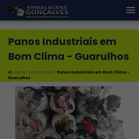
Panos Industriais em
Bom Clima - Guarulhos
Home
»
Informações
»
Panos Industriais em Bom Clima -
Guarulhos