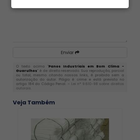
Enviar
O texto acima "
Panos Industriais em Bom Clima -
Guarulhos
" é de direito reservado. Sua reprodução, parcial
ou total, mesmo citando nossos links, é proibida sem a
autorização do autor. Plágio é crime e está previsto no
artigo 184 do Código Penal. –
Lei n° 9.610-98 sobre direitos
autorais
.
Veja Também