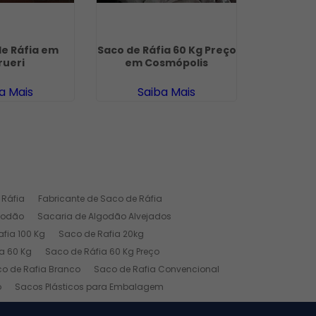
de Ráfia em
Saco de Ráfia 60 Kg Preço
Saco de
rueri
em Cosmópolis
Usado 
a Mais
Saiba Mais
Sa
 Ráfia
Fabricante de Saco de Ráfia
godão
Sacaria de Algodão Alvejados
fia 100 Kg
Saco de Rafia 20kg
a 60 Kg
Saco de Ráfia 60 Kg Preço
o de Rafia Branco
Saco de Rafia Convencional
o
Sacos Plásticos para Embalagem
ial
Pano Industrial
Pano de Limpeza