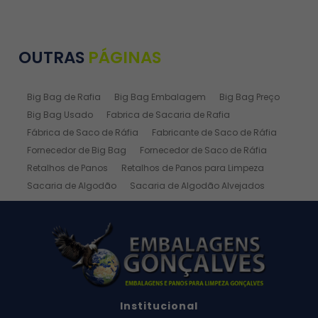
OUTRAS
PÁGINAS
Big Bag de Rafia
Big Bag Embalagem
Big Bag Preço
Big Bag Usado
Fabrica de Sacaria de Rafia
Fábrica de Saco de Ráfia
Fabricante de Saco de Ráfia
Fornecedor de Big Bag
Fornecedor de Saco de Ráfia
Retalhos de Panos
Retalhos de Panos para Limpeza
Sacaria de Algodão
Sacaria de Algodão Alvejados
Sacaria de Ráfia
Sacaria de Rafia Laminada
Saco de Algodão
Saco de Algodão Alvejado
Saco de Rafia
Saco de Rafia 100 Kg
Saco de Rafia 20kg
Saco de Ráfia 25 Kg
Saco de Ráfia 30 Kg
Saco de Rafia 40 Kg
Saco de Rafia 50kg
Saco de Rafia 50x70
Institucional
Saco de Rafia 60 Kg
Saco de Ráfia 60 Kg Preço