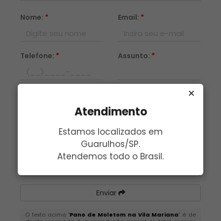
Nome:
*
Email:
*
Telefone:
*
Assunto:
*
Mensagem:
*
Atendimento
Estamos localizados em
Guarulhos/SP.
Atendemos todo o Brasil.
Enviar
O texto acima "
Pano de Moletom na Vila Mariana
" é de