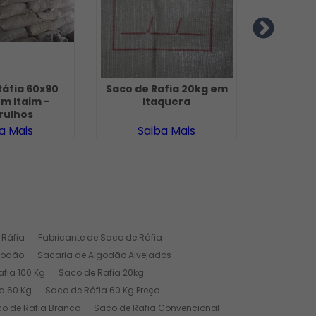
Ráfia 60x90
Saco de Rafia 20kg em
Saco de 
m Itaim -
Itaquera
S
rulhos
a Mais
Saiba Mais
Sa
 Ráfia
Fabricante de Saco de Ráfia
godão
Sacaria de Algodão Alvejados
fia 100 Kg
Saco de Rafia 20kg
a 60 Kg
Saco de Ráfia 60 Kg Preço
o de Rafia Branco
Saco de Rafia Convencional