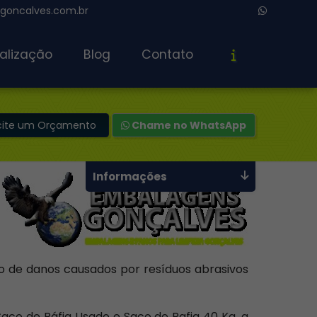
oncalves.com.br
alização
Blog
Contato
icite um Orçamento
Chame no WhatsApp
Informações
co de danos causados por resíduos abrasivos
Saco de Ráfia Usado e Saco de Rafia 40 Kg, a