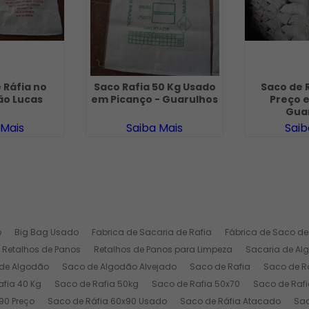
 Ráfia no
Saco Rafia 50 Kg Usado
Saco de 
ão Lucas
em Picanço - Guarulhos
Preço e
Gua
 Mais
Saiba Mais
Saib
o
Big Bag Usado
Fabrica de Sacaria de Rafia
Fábrica de Saco de
Retalhos de Panos
Retalhos de Panos para Limpeza
Sacaria de Al
de Algodão
Saco de Algodão Alvejado
Saco de Rafia
Saco de Ra
afia 40 Kg
Saco de Rafia 50kg
Saco de Rafia 50x70
Saco de Rafi
90 Preço
Saco de Ráfia 60x90 Usado
Saco de Ráfia Atacado
Sac