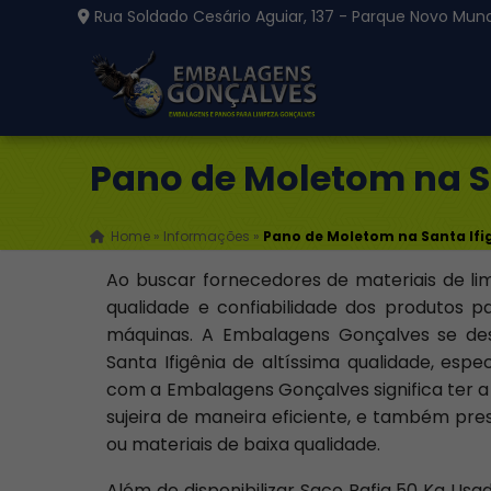
Rua Soldado Cesário Aguiar, 137 - Parque Novo Mund
Pano de Moletom na S
Home
»
Informações
»
Pano de Moletom na Santa Ifi
Ao buscar fornecedores de materiais de li
qualidade e confiabilidade dos produtos 
máquinas. A Embalagens Gonçalves se d
Santa Ifigênia de altíssima qualidade, espe
com a Embalagens Gonçalves significa ter a 
sujeira de maneira eficiente, e também pre
ou materiais de baixa qualidade.
Além de disponibilizar Saco Rafia 50 Kg Usa