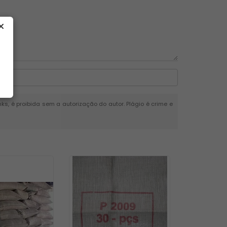
nks, é proibida sem a autorização do autor. Plágio é crime e