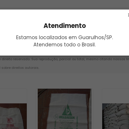
Atendimento
Estamos localizados em Guarulhos/SP.
Atendemos todo o Brasil.
Enviar
e direito reservado. Sua reprodução, parcial ou total, mesmo citando nossos li
8 sobre direitos autorais
.