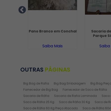
 60 Kg em
Pano Branco em Conchal
Sacaria de
os
Parque S
ais
Saiba Mais
Saiba
OUTRAS
PÁGINAS
Big Bag de Rafia
Big Bag Embalagem
Big Bag Preç
Fornecedor de Big Bag
Fornecedor de Saco de Ráfia
Sacaria de Ráfia
Sacaria de Rafia Laminada
Saco 
Saco de Ráfia 25 Kg
Saco de Ráfia 30 Kg
Saco de R
Saco de Ráfia 60 Kg Preço Atacado
Saco de Ráfia 60x