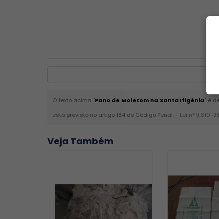
O texto acima "
Pano de Moletom na Santa Ifigênia
" é d
está previsto no artigo 184 do Código Penal. –
Lei n° 9.610-9
Veja Também