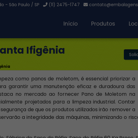
o - São Paulo / SP
(11) 2475-1747
contato@embalagensg
Início
Produtos
Loc
anta Ifigênia
Sol
gênia
mpeza como panos de moletom, é essencial priorizar a
para garantir uma manutenção eficaz e duradoura das
estaca no mercado ao fornecer Pano de Moletom na
cialmente projetados para a limpeza industrial. Contar
segurança de que os produtos utilizados irão remover a
servarão a integridade das máquinas, minimizando o ris
do, Fábrica de Saco de Ráfia, Saco de Ráfia 60 Kg Preço, 