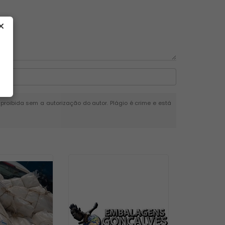
é proibida sem a autorização do autor. Plágio é crime e está