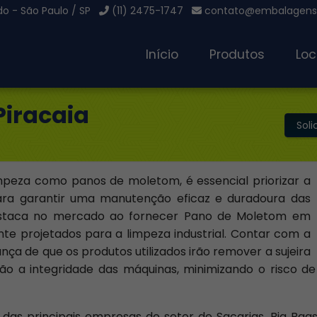
o - São Paulo / SP
(11) 2475-1747
contato@embalagensg
Início
Produtos
Loc
iracaia
Sol
mpeza como panos de moletom, é essencial priorizar a
para garantir uma manutenção eficaz e duradoura das
estaca no mercado ao fornecer Pano de Moletom em
nte projetados para a limpeza industrial. Contar com a
nça de que os produtos utilizados irão remover a sujeira
ão a integridade das máquinas, minimizando o risco de
s principais empresas do setor de Sacarias, Big Bags