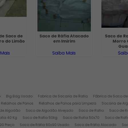
de Saco de
Saco de Ráfia Atacado
Saco de R
rro do Limão
em Imirim
Morro 
Gua
 Mais
Saiba Mais
Saib
o
Big Bag Usado
Fabrica de Sacaria de Rafia
Fábrica de Saco de
Retalhos de Panos
Retalhos de Panos para Limpeza
Sacaria de Al
de Algodão
Saco de Algodão Alvejado
Saco de Rafia
Saco de Ra
afia 40 Kg
Saco de Rafia 50kg
Saco de Rafia 50x70
Saco de Rafi
90 Preço
Saco de Ráfia 60x90 Usado
Saco de Ráfia Atacado
Sac