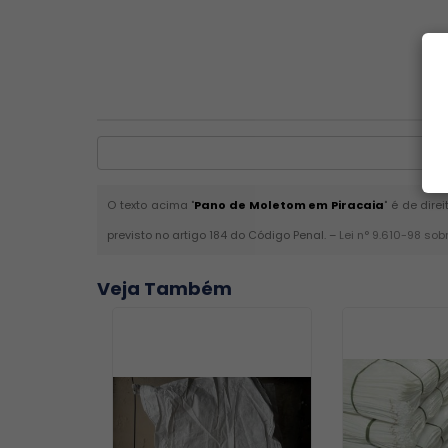
O texto acima "
Pano de Moletom em Piracaia
" é de dire
previsto no artigo 184 do Código Penal. –
Lei n° 9.610-98 sob
Veja Também