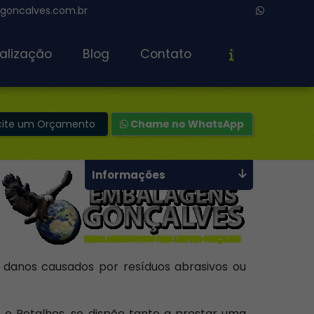
oncalves.com.br
alização
Blog
Contato
icite um Orçamento
Chame no WhatsApp
Informações
 danos causados por resíduos abrasivos ou
 e Retalhos, se dispõe tanto a prestar uma