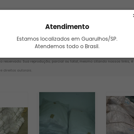
Atendimento
Estamos localizados em Guarulhos/SP.
Atendemos todo o Brasil.
Enviar
ito reservado. Sua reprodução, parcial ou total, mesmo citando nossos links, 
re direitos autorais
.