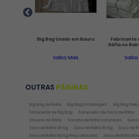
Rafia
Big Bag Usado em Bauru
Fabricante 
em Parque
Ráfia no Bai
 Guarulhos
ais
Saiba Mais
Saiba
OUTRAS
PÁGINAS
Big Bag de Rafia
Big Bag Embalagem
Big Bag Preç
Fornecedor de Big Bag
Fornecedor de Saco de Ráfia
Sacaria de Ráfia
Sacaria de Rafia Laminada
Saco 
Saco de Ráfia 25 Kg
Saco de Ráfia 30 Kg
Saco de R
Saco de Ráfia 60 Kg Preço Atacado
Saco de Ráfia 60x