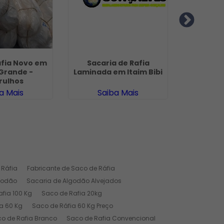
afia Novo em
Sacaria de Rafia
Saco de
Grande -
Laminada em Itaim Bibi
Preço e
rulhos
a Mais
Saiba Mais
Sa
 Ráfia
Fabricante de Saco de Ráfia
godão
Sacaria de Algodão Alvejados
fia 100 Kg
Saco de Rafia 20kg
a 60 Kg
Saco de Ráfia 60 Kg Preço
o de Rafia Branco
Saco de Rafia Convencional