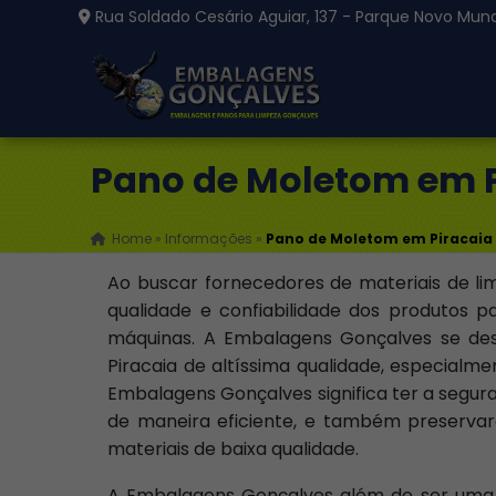
Rua Soldado Cesário Aguiar, 137 - Parque Novo Mund
Pano de Moletom em P
Home
»
Informações
»
Pano de Moletom em Piracaia
Ao buscar fornecedores de materiais de li
qualidade e confiabilidade dos produtos 
máquinas. A Embalagens Gonçalves se d
Piracaia de altíssima qualidade, especialme
Embalagens Gonçalves significa ter a segura
de maneira eficiente, e também preservar
materiais de baixa qualidade.
A Embalagens Gonçalves além de ser uma da