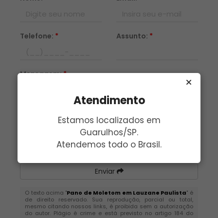
Telefone:
*
Assunto:
*
Mensagem:
*
Atendimento
Estamos localizados em
Guarulhos/SP.
Atendemos todo o Brasil.
Enviar
O texto acima "
Pano de Moletom em Lauzane Paulista
" é
de direito reservado. Sua reprodução, parcial ou total,
mesmo citando nossos links, é proibida sem a autorização
do autor. Plágio é crime e está previsto no artigo 184 do