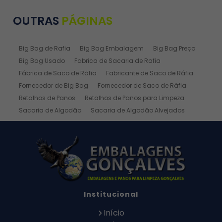
OUTRAS
PÁGINAS
Big Bag de Rafia
Big Bag Embalagem
Big Bag Preço
Big Bag Usado
Fabrica de Sacaria de Rafia
Fábrica de Saco de Ráfia
Fabricante de Saco de Ráfia
Fornecedor de Big Bag
Fornecedor de Saco de Ráfia
Retalhos de Panos
Retalhos de Panos para Limpeza
Sacaria de Algodão
Sacaria de Algodão Alvejados
Sacaria de Ráfia
Sacaria de Rafia Laminada
Saco de Algodão
Saco de Algodão Alvejado
Saco de Rafia
Saco de Rafia 100 Kg
Saco de Rafia 20kg
Saco de Ráfia 25 Kg
Saco de Ráfia 30 Kg
Saco de Rafia 40 Kg
Saco de Rafia 50kg
Saco de Rafia 50x70
Institucional
Saco de Rafia 60 Kg
Saco de Ráfia 60 Kg Preço
Saco de Ráfia 60 Kg Preço Atacado
Início
Saco de Ráfia 60x90 Preço