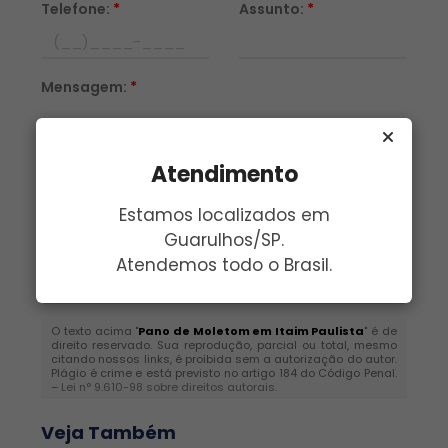
Telefone:
*
Assunto:
*
Mensagem:
*
Atendimento
Estamos localizados em
Guarulhos/SP.
Atendemos todo o Brasil.
Enviar
O texto acima "
Pano de Moletom em Itaim Paulista
" é de
direito reservado. Sua reprodução, parcial ou total, mesmo
citando nossos links, é proibida sem a autorização do autor.
Plágio é crime e está previsto no artigo 184 do Código Penal.
–
Lei n° 9.610-98 sobre direitos autorais
.
Veja Também