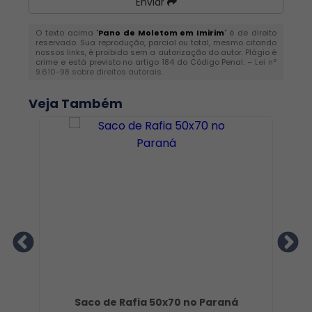
Enviar
O texto acima "
Pano de Moletom em Imirim
" é de direito
reservado. Sua reprodução, parcial ou total, mesmo citando
nossos links, é proibida sem a autorização do autor. Plágio é
crime e está previsto no artigo 184 do Código Penal. –
Lei n°
9.610-98 sobre direitos autorais
.
Veja Também
a
Saco de Rafia 50x70 no Paraná