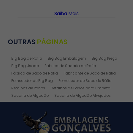
Saiba Mais
OUTRAS
PÁGINAS
Big Bag de Rafia
Big Bag Embalagem
Big Bag Preço
Big Bag Usado
Fabrica de Sacaria de Rafia
Fábrica de Saco de Ráfia
Fabricante de Saco de Ráfia
Fornecedor de Big Bag
Fornecedor de Saco de Ráfia
Retalhos de Panos
Retalhos de Panos para Limpeza
Sacaria de Algodão
Sacaria de Algodão Alvejados
Sacaria de Ráfia
Sacaria de Rafia Laminada
Saco de Algodão
Saco de Algodão Alvejado
Saco de Rafia
Saco de Rafia 100 Kg
Saco de Rafia 20kg
Saco de Ráfia 25 Kg
Saco de Ráfia 30 Kg
Saco de Rafia 40 Kg