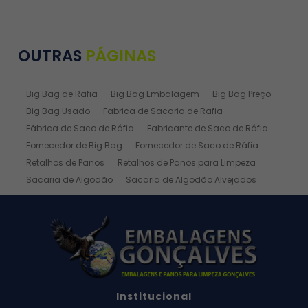
OUTRAS
PÁGINAS
Big Bag de Rafia
Big Bag Embalagem
Big Bag Preço
Big Bag Usado
Fabrica de Sacaria de Rafia
Fábrica de Saco de Ráfia
Fabricante de Saco de Ráfia
Fornecedor de Big Bag
Fornecedor de Saco de Ráfia
Retalhos de Panos
Retalhos de Panos para Limpeza
Sacaria de Algodão
Sacaria de Algodão Alvejados
Sacaria de Ráfia
Sacaria de Rafia Laminada
Saco de Algodão
Saco de Algodão Alvejado
Saco de Rafia
Saco de Rafia 100 Kg
Saco de Rafia 20kg
Saco de Ráfia 25 Kg
Saco de Ráfia 30 Kg
Saco de Rafia 40 Kg
Saco de Rafia 50kg
Saco de Rafia 50x70
Institucional
Saco de Rafia 60 Kg
Saco de Ráfia 60 Kg Preço