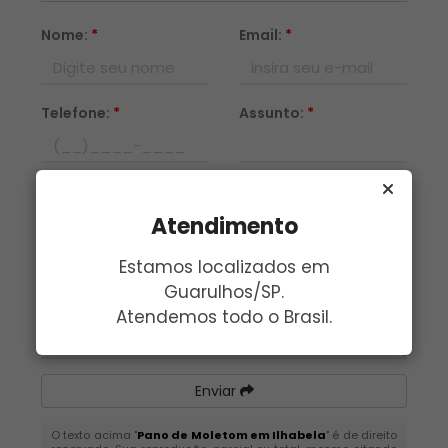
Nome:
*
Email:
*
Telefone:
*
Assunto:
*
Mensagem:
*
Atendimento
Estamos localizados em
Guarulhos/SP.
Atendemos todo o Brasil.
Enviar
O texto acima "
Pano de Moletom em Ilhabela
" é de direito