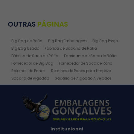
OUTRAS
PÁGINAS
Big Bag de Rafia
Big Bag Embalagem
Big Bag Preço
Big Bag Usado
Fabrica de Sacaria de Rafia
Fábrica de Saco de Ráfia
Fabricante de Saco de Ráfia
Fornecedor de Big Bag
Fornecedor de Saco de Ráfia
Retalhos de Panos
Retalhos de Panos para Limpeza
Sacaria de Algodão
Sacaria de Algodão Alvejados
Sacaria de Ráfia
Sacaria de Rafia Laminada
Saco de Algodão
Saco de Algodão Alvejado
Saco de Rafia
Saco de Rafia 100 Kg
Saco de Rafia 20kg
Saco de Ráfia 25 Kg
Saco de Ráfia 30 Kg
Saco de Rafia 40 Kg
Saco de Rafia 50kg
Saco de Rafia 50x70
Institucional
Saco de Rafia 60 Kg
Saco de Ráfia 60 Kg Preço