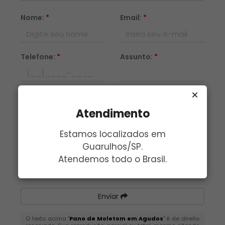
Nome:
*
Email:
*
Telefone:
*
Assunto:
*
Mensagem:
*
Atendimento
Estamos localizados em
Guarulhos/SP.
Atendemos todo o Brasil.
Enviar
O texto acima "
Pano de Moletom em Agudos
" é de direito