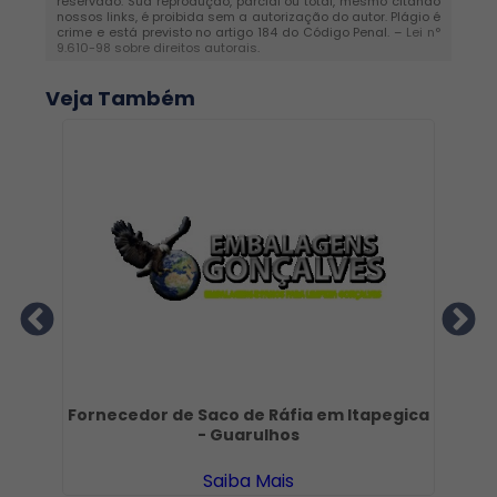
reservado. Sua reprodução, parcial ou total, mesmo citando
nossos links, é proibida sem a autorização do autor. Plágio é
crime e está previsto no artigo 184 do Código Penal. –
Lei n°
9.610-98 sobre direitos autorais
.
Veja Também
São
Fornecedor de Saco de Ráfia em Itapegica
Sa
- Guarulhos
Saiba Mais