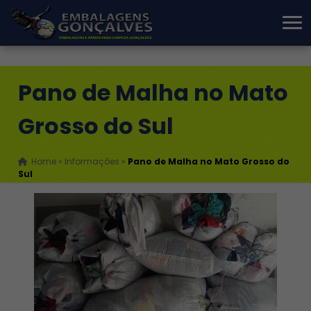
Pano de Malha no Mato
Grosso do Sul
Home
»
Informações
»
Pano de Malha no Mato Grosso do
Sul