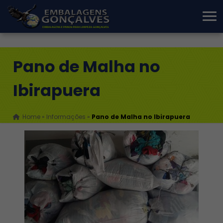
Pano de Malha no
Ibirapuera
Home
»
Informações
»
Pano de Malha no Ibirapuera