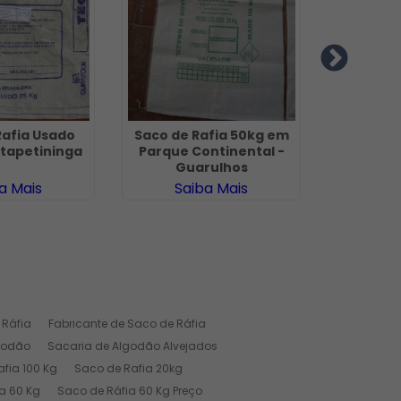
Rafia Usado
Saco de Rafia 50kg em
Saco
Itapetininga
Parque Continental -
Conve
Guarulhos
Fern
a Mais
Saiba Mais
Sa
 Ráfia
Fabricante de Saco de Ráfia
godão
Sacaria de Algodão Alvejados
fia 100 Kg
Saco de Rafia 20kg
a 60 Kg
Saco de Ráfia 60 Kg Preço