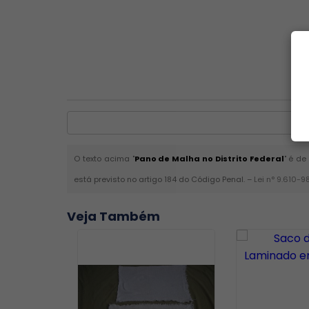
O texto acima "
Pano de Malha no Distrito Federal
" é de
está previsto no artigo 184 do Código Penal. –
Lei n° 9.610-9
Veja Também