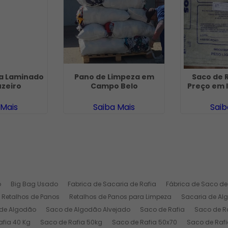
ia Laminado
Pano de Limpeza em
Saco de 
zeiro
Campo Belo
Preço em 
 Mais
Saiba Mais
Saib
o
Big Bag Usado
Fabrica de Sacaria de Rafia
Fábrica de Saco de
Retalhos de Panos
Retalhos de Panos para Limpeza
Sacaria de Al
de Algodão
Saco de Algodão Alvejado
Saco de Rafia
Saco de Ra
afia 40 Kg
Saco de Rafia 50kg
Saco de Rafia 50x70
Saco de Rafi