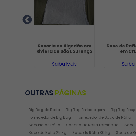
o Alvejado
Sacaria de Algodão em
Saco de Raf
figênia
Riviera de São Lourenço
em Cru
ais
Saiba Mais
Saiba
OUTRAS
PÁGINAS
Big Bag de Rafia
Big Bag Embalagem
Big Bag Preç
Fornecedor de Big Bag
Fornecedor de Saco de Ráfia
Sacaria de Ráfia
Sacaria de Rafia Laminada
Saco 
Saco de Ráfia 25 Kg
Saco de Ráfia 30 Kg
Saco de R