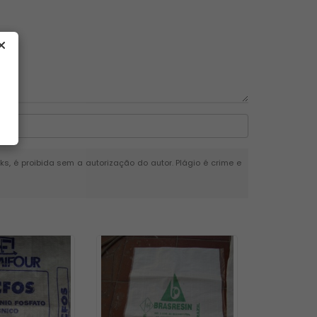
nks, é proibida sem a autorização do autor. Plágio é crime e