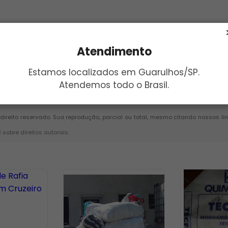
Atendimento
Estamos localizados em Guarulhos/SP.
Atendemos todo o Brasil.
Enviar
 direito reservado. Sua reprodução, parcial ou total, mesmo citando nossos li
8 sobre direitos autorais
.