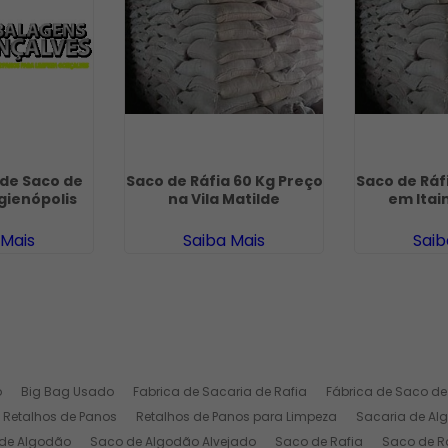
de Saco de
Saco de Ráfia 60 Kg Preço
Saco de Ráf
gienópolis
na Vila Matilde
em Itai
 Mais
Saiba Mais
Saib
o
Big Bag Usado
Fabrica de Sacaria de Rafia
Fábrica de Saco de
Retalhos de Panos
Retalhos de Panos para Limpeza
Sacaria de Al
de Algodão
Saco de Algodão Alvejado
Saco de Rafia
Saco de Ra