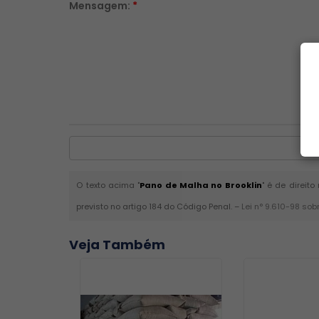
Mensagem:
*
O texto acima "
Pano de Malha no Brooklin
" é de direit
previsto no artigo 184 do Código Penal. –
Lei n° 9.610-98 sob
Veja Também