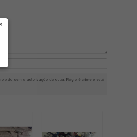
 proibida sem a autorização do autor. Plágio é crime e está