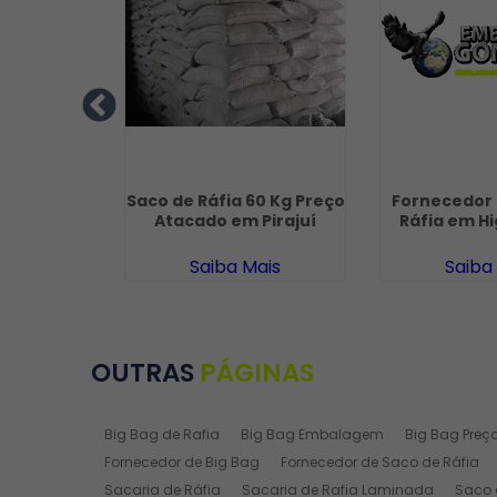
Algodão
Saco de Ráfia 60 Kg Preço
Fornecedor 
o Rio de
Atacado em Pirajuí
Ráfia em Hi
ro
ais
Saiba Mais
Saiba
OUTRAS
PÁGINAS
Big Bag de Rafia
Big Bag Embalagem
Big Bag Preç
Fornecedor de Big Bag
Fornecedor de Saco de Ráfia
Sacaria de Ráfia
Sacaria de Rafia Laminada
Saco 