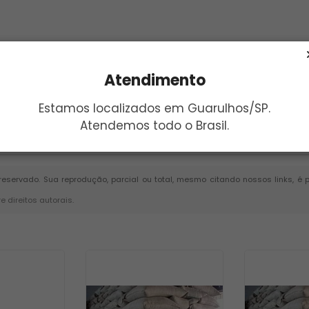
Atendimento
Estamos localizados em Guarulhos/SP.
Atendemos todo o Brasil.
Enviar
o reservado. Sua reprodução, parcial ou total, mesmo citando nossos links, é
re direitos autorais
.