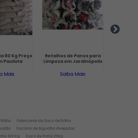
ia 60 Kg Preço
Retalhos de Panos para
Retalho
m Paulista
Limpeza em Jardinópolis
Jardim T
Gu
a Mais
Saiba Mais
Sa
 Ráfia
Fabricante de Saco de Ráfia
godão
Sacaria de Algodão Alvejados
fia 100 Kg
Saco de Rafia 20kg