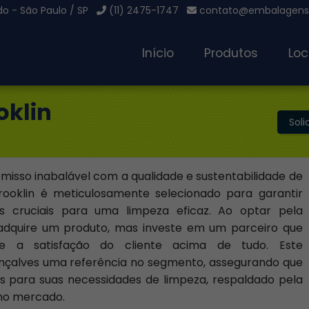
o - São Paulo / SP
(11) 2475-1747
contato@embalagensg
Início
Produtos
Loc
oklin
Sol
sso inabalável com a qualidade e sustentabilidade de
ooklin é meticulosamente selecionado para garantir
res cruciais para uma limpeza eficaz. Ao optar pela
dquire um produto, mas investe em um parceiro que
l e a satisfação do cliente acima de tudo. Este
alves uma referência no segmento, assegurando que
 para suas necessidades de limpeza, respaldado pela
 no mercado.