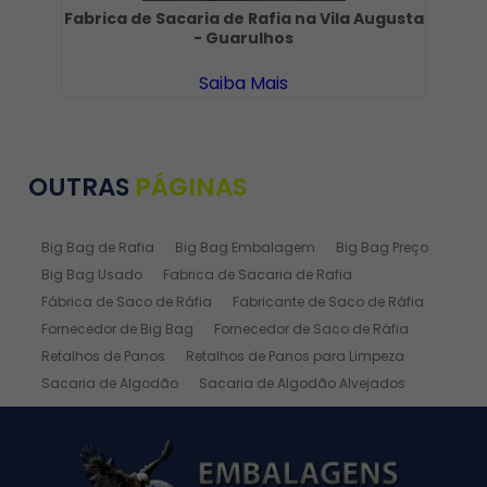
Fabrica de Sacaria de Rafia na Vila Augusta
F
- Guarulhos
Saiba Mais
OUTRAS
PÁGINAS
Big Bag de Rafia
Big Bag Embalagem
Big Bag Preço
Big Bag Usado
Fabrica de Sacaria de Rafia
Fábrica de Saco de Ráfia
Fabricante de Saco de Ráfia
Fornecedor de Big Bag
Fornecedor de Saco de Ráfia
Retalhos de Panos
Retalhos de Panos para Limpeza
Sacaria de Algodão
Sacaria de Algodão Alvejados
Sacaria de Ráfia
Sacaria de Rafia Laminada
Saco de Algodão
Saco de Algodão Alvejado
Saco de Rafia
Saco de Rafia 100 Kg