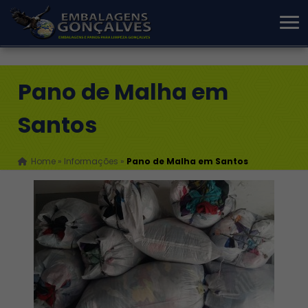
Pano de Malha em
Santos
Home
»
Informações
»
Pano de Malha em Santos