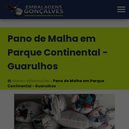
Pano de Malha em
Parque Continental -
Guarulhos
Home
»
Informações
»
Pano de Malha em Parque
Continental - Guarulhos