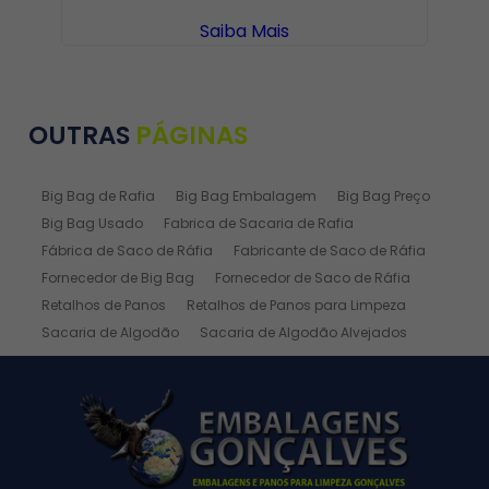
Saiba Mais
OUTRAS
PÁGINAS
Big Bag de Rafia
Big Bag Embalagem
Big Bag Preço
Big Bag Usado
Fabrica de Sacaria de Rafia
Fábrica de Saco de Ráfia
Fabricante de Saco de Ráfia
Fornecedor de Big Bag
Fornecedor de Saco de Ráfia
Retalhos de Panos
Retalhos de Panos para Limpeza
Sacaria de Algodão
Sacaria de Algodão Alvejados
Sacaria de Ráfia
Sacaria de Rafia Laminada
Saco de Algodão
Saco de Algodão Alvejado
Saco de Rafia
Saco de Rafia 100 Kg
Saco de Rafia 20kg
Saco de Ráfia 25 Kg
Saco de Ráfia 30 Kg
Saco de Rafia 40 Kg