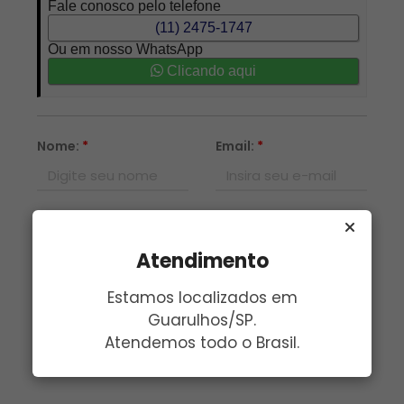
Fale conosco pelo telefone
(11) 2475-1747
Ou em nosso WhatsApp
Clicando aqui
Nome:
*
Email:
*
Telefone:
*
Assunto:
*
Atendimento
Mensagem:
*
Estamos localizados em
Guarulhos/SP.
Atendemos todo o Brasil.