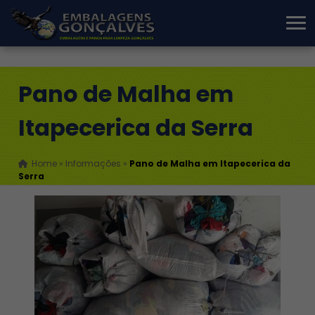
Pano de Malha em
Itapecerica da Serra
Home
»
Informações
»
Pano de Malha em Itapecerica da
Serra