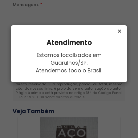
Mensagem:
*
Atendimento
Estamos localizados em
Guarulhos/SP.
Enviar
Atendemos todo o Brasil.
O texto acima "
Pano de Malha em Fernandópolis
" é de
direito reservado. Sua reprodução, parcial ou total, mesmo
citando nossos links, é proibida sem a autorização do autor.
Plágio é crime e está previsto no artigo 184 do Código Penal.
–
Lei n° 9.610-98 sobre direitos autorais
.
Veja Também