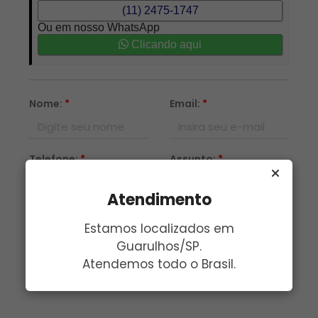
(11) 2475-1747
Ou em nosso WhatsApp
Clicando aqui
Nome:
*
Email:
*
Telefone:
*
Assunto:
*
Atendimento
Mensagem:
*
Estamos localizados em
Guarulhos/SP.
Atendemos todo o Brasil.