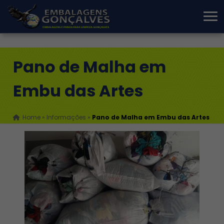
Pano de Malha em
Embu das Artes
Home
»
Informações
»
Pano de Malha em Embu das Artes