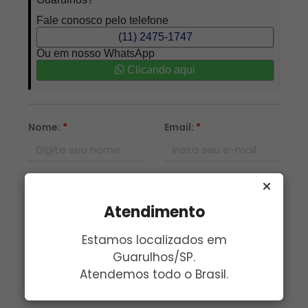
Fale conosco pelo telefone
(11) 2475-1747
Ou em nosso WhatsApp
Clicando aqui
Nome:
*
Email:
*
Telefone:
*
Assunto:
*
Atendimento
Mensagem:
*
Estamos localizados em
Guarulhos/SP.
Atendemos todo o Brasil.