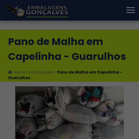
Pano de Malha em
Capelinha - Guarulhos
Home
»
Informações
»
Pano de Malha em Capelinha -
Guarulhos