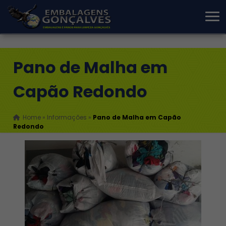
Pano de Malha em
Capão Redondo
Home
»
Informações
»
Pano de Malha em Capão
Redondo