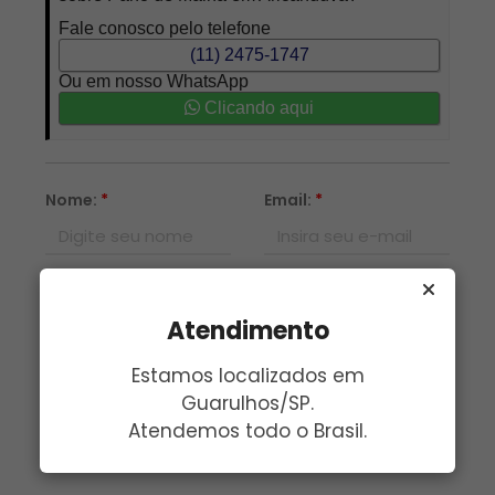
Fale conosco pelo telefone
(11) 2475-1747
Ou em nosso WhatsApp
Clicando aqui
Nome:
*
Email:
*
Telefone:
*
Assunto:
*
Atendimento
Mensagem:
*
Estamos localizados em
Guarulhos/SP.
Atendemos todo o Brasil.