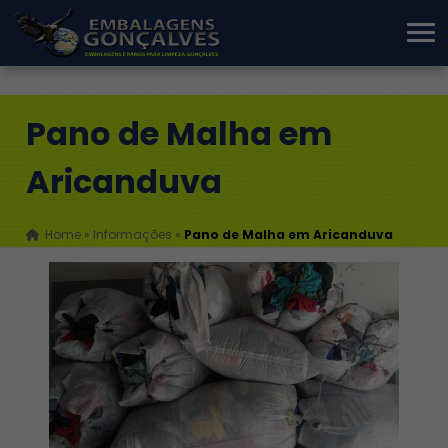
Pano de Malha em
Aricanduva
Home
»
Informações
»
Pano de Malha em Aricanduva