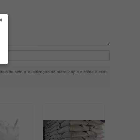
 proibida sem a autorização do autor. Plágio é crime e está