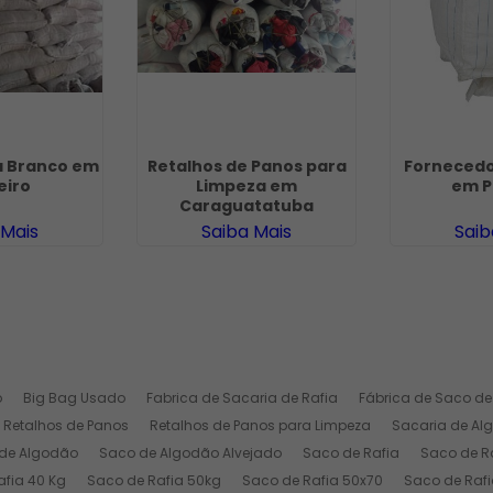
a Branco em
Retalhos de Panos para
Fornecedo
eiro
Limpeza em
em P
Caraguatatuba
 Mais
Saiba Mais
Saib
o
Big Bag Usado
Fabrica de Sacaria de Rafia
Fábrica de Saco de
Retalhos de Panos
Retalhos de Panos para Limpeza
Sacaria de Al
de Algodão
Saco de Algodão Alvejado
Saco de Rafia
Saco de Ra
afia 40 Kg
Saco de Rafia 50kg
Saco de Rafia 50x70
Saco de Rafi