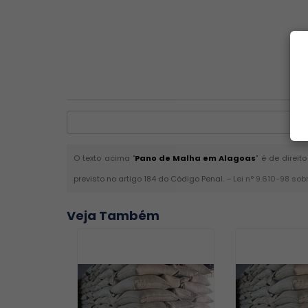
O texto acima "
Pano de Malha em Alagoas
" é de direi
previsto no artigo 184 do Código Penal. –
Lei n° 9.610-98 sob
Veja Também