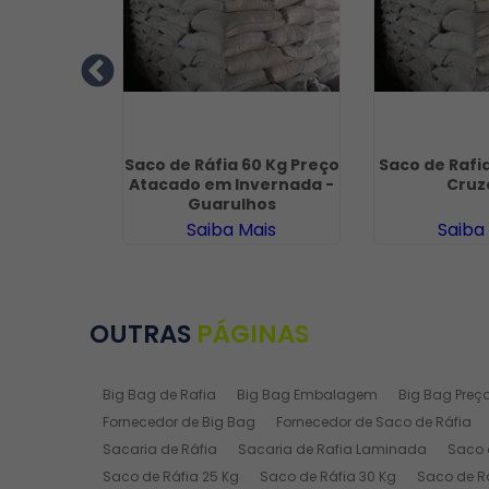
 Rafia
Saco de Ráfia 60 Kg Preço
Saco de Rafi
m Aguaí
Atacado em Invernada -
Cruz
Guarulhos
ais
Saiba Mais
Saiba
OUTRAS
PÁGINAS
Big Bag de Rafia
Big Bag Embalagem
Big Bag Preç
Fornecedor de Big Bag
Fornecedor de Saco de Ráfia
Sacaria de Ráfia
Sacaria de Rafia Laminada
Saco 
Saco de Ráfia 25 Kg
Saco de Ráfia 30 Kg
Saco de R