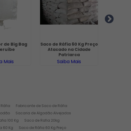
r de Big Bag
Saco de Ráfia 60 Kg Preço
Saco de 
eruíbe
Atacado na Cidade
Fern
Patriarca
a Mais
Saiba Mais
Sa
 Ráfia
Fabricante de Saco de Ráfia
godão
Sacaria de Algodão Alvejados
fia 100 Kg
Saco de Rafia 20kg
a 60 Kg
Saco de Ráfia 60 Kg Preço