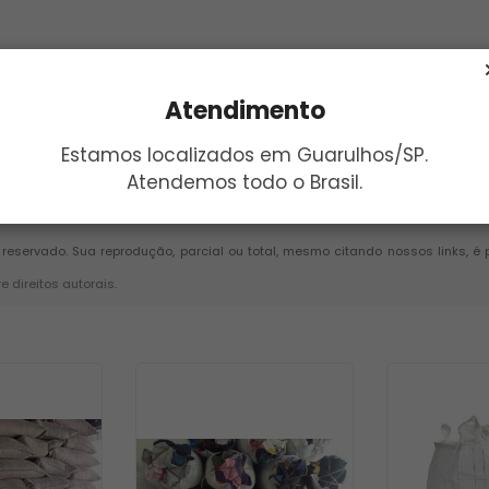
Atendimento
Estamos localizados em Guarulhos/SP.
Atendemos todo o Brasil.
Enviar
to reservado. Sua reprodução, parcial ou total, mesmo citando nossos links, é
re direitos autorais
.