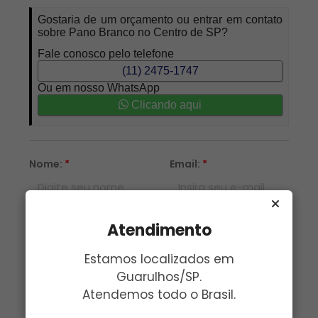
Gostaria de um orçamento ou entrar em contato
sobre Pano Branco no Centro de SP?
Fale conosco pelo telefone
(11) 2475-1747
Ou em nosso WhatsApp
Clicando aqui
Nome:
*
Email:
*
Telefone:
*
Assunto:
*
Atendimento
Estamos localizados em
Mensagem:
*
Guarulhos/SP.
Atendemos todo o Brasil.