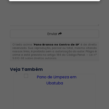
Enviar
O texto acima "
Pano Branco no Centro de SP
" é de direito
reservado. Sua reprodução, parcial ou total, mesmo citando
nossos links, é proibida sem a autorização do autor. Plágio é
crime e está previsto no artigo 184 do Código Penal. –
Lei n°
9.610-98 sobre direitos autorais
.
Veja Também