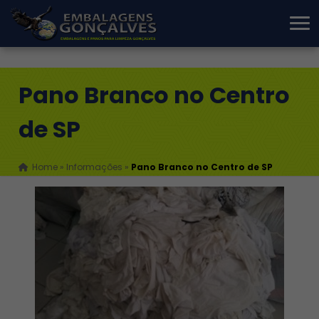
Pano Branco no Centro
de SP
Home
»
Informações
»
Pano Branco no Centro de SP