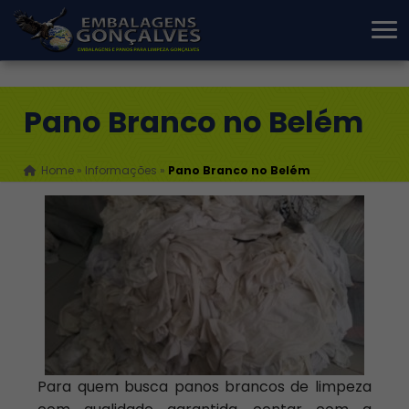
Pano Branco no Belém
Home
»
Informações
»
Pano Branco no Belém
Para quem busca panos brancos de limpeza