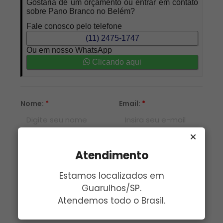
Gostaria de um orçamento ou entrar em contato
sobre Pano Branco no Belém?
Fale conosco pelo telefone
(11) 2475-1747
Ou em nosso WhatsApp
Clicando aqui
Nome:
*
Email:
*
Telefone:
*
Assunto:
*
Atendimento
Estamos localizados em
Mensagem:
*
Guarulhos/SP.
Atendemos todo o Brasil.