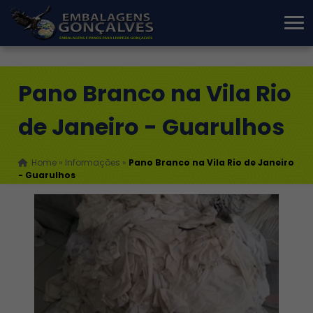
Pano Branco na Vila Rio
de Janeiro - Guarulhos
Home
»
Informações
»
Pano Branco na Vila Rio de Janeiro
- Guarulhos