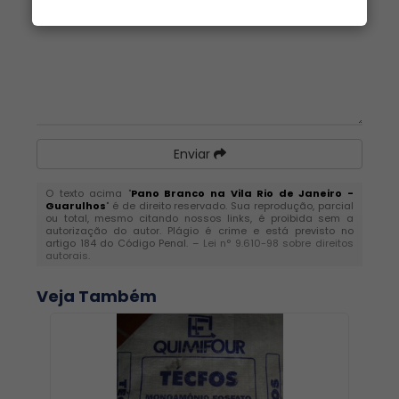
Enviar
O texto acima "
Pano Branco na Vila Rio de Janeiro -
Guarulhos
" é de direito reservado. Sua reprodução, parcial
ou total, mesmo citando nossos links, é proibida sem a
autorização do autor. Plágio é crime e está previsto no
artigo 184 do Código Penal. –
Lei n° 9.610-98 sobre direitos
autorais
.
Veja Também