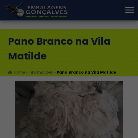
Pano Branco na Vila
Matilde
Home
»
Informações
»
Pano Branco na Vila Matilde