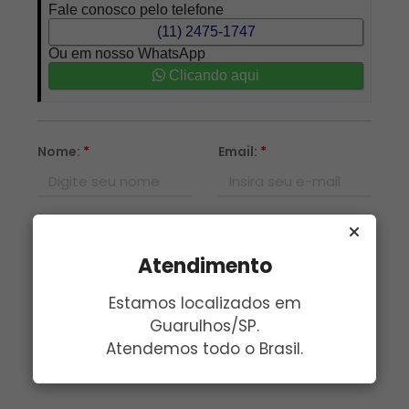
Fale conosco pelo telefone
(11) 2475-1747
Ou em nosso WhatsApp
Clicando aqui
Nome:
*
Email:
*
Telefone:
*
Assunto:
*
Atendimento
Mensagem:
*
Estamos localizados em
Guarulhos/SP.
Atendemos todo o Brasil.