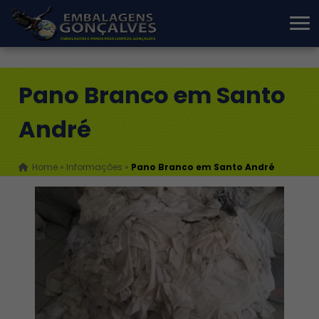
Pano Branco em Santo
André
Home
»
Informações
»
Pano Branco em Santo André