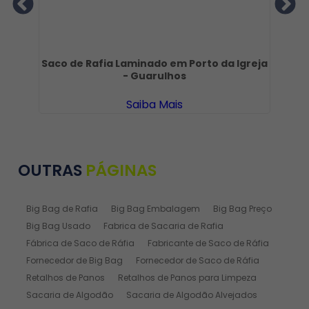
Saco de Rafia Laminado em Porto da Igreja
Sa
- Guarulhos
Saiba Mais
OUTRAS
PÁGINAS
Big Bag de Rafia
Big Bag Embalagem
Big Bag Preço
Big Bag Usado
Fabrica de Sacaria de Rafia
Fábrica de Saco de Ráfia
Fabricante de Saco de Ráfia
Fornecedor de Big Bag
Fornecedor de Saco de Ráfia
Retalhos de Panos
Retalhos de Panos para Limpeza
Sacaria de Algodão
Sacaria de Algodão Alvejados