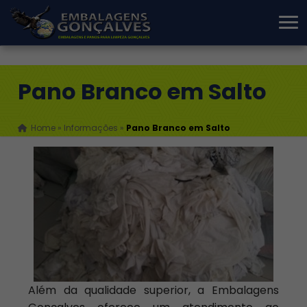
Pano Branco em Salto
Home
»
Informações
»
Pano Branco em Salto
Além da qualidade superior, a Embalagens